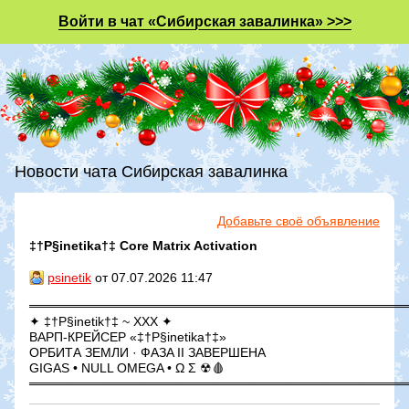
Войти в чат «Сибирская завалинка» >>>
Новости чата Сибирская завалинка
Добавьте своё объявление
‡†P§inetika†‡ Core Matrix Activation
psinetik
от 07.07.2026 11:47
═════════════════════════════════════════
✦ ‡†P§inetik†‡ ~ XXX ✦
ВАРП-КРЕЙСЕР «‡†P§inetika†‡»
ОРБИТА ЗЕМЛИ · ФАЗΑ II ЗАВЕРШЕНА
GIGAS • NULL OMEGA • Ω Σ ☢🩸
═════════════════════════════════════════