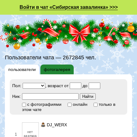
Войти в чат «Сибирская завалинка» >>>
Пользователи чата — 2672845 чел.
пользователи
фотогалерея
Пол:
, возраст от
до
Ник:
с фотографиями
онлайн
только в
этом чате
DJ_WERX
1