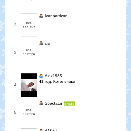
Ivanpartizan
2
ыв
3
Alex1985
41 год, Котельники
4
Spectator
в чате
5
443;(;4